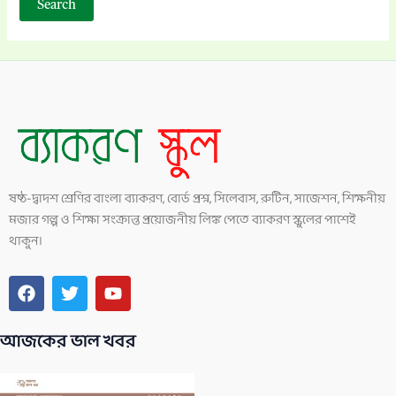
ষষ্ঠ-দ্বাদশ শ্রেণির বাংলা ব্যাকরণ, বোর্ড প্রশ্ন, সিলেবাস, রুটিন, সাজেশন, শিক্ষনীয়
মজার গল্প ও শিক্ষা সংক্রান্ত প্রয়োজনীয় লিঙ্ক পেতে ব্যাকরণ স্কুলের পাশেই
থাকুন।
F
T
Y
a
w
o
c
i
u
আজকের ভাল খবর
e
t
t
b
t
u
o
e
b
o
r
e