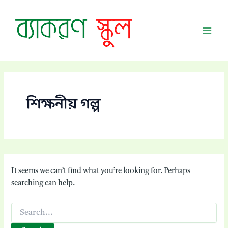
Skip
Mai
to
Men
content
শিক্ষনীয় গল্প
It seems we can’t find what you’re looking for. Perhaps
searching can help.
Search
for: