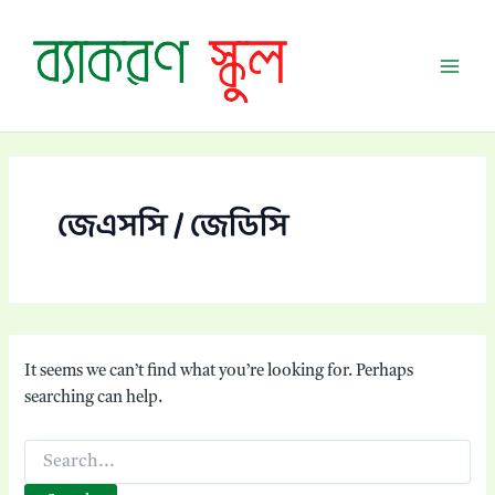
Skip
Mai
to
Men
content
জেএসসি / জেডিসি
It seems we can’t find what you’re looking for. Perhaps
searching can help.
Search
for: