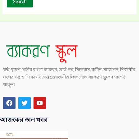
ষষ্ঠ-দ্বাদশ শ্রেণির বাংলা ব্যাকরণ, বোর্ড প্রশ্ন, সিলেবাস, রুটিন, সাজেশন, শিক্ষনীয়
মজার গল্প ও শিক্ষা সংক্রান্ত প্রয়োজনীয় লিঙ্ক পেতে ব্যাকরণ স্কুলের পাশেই
থাকুন।
F
T
Y
a
w
o
c
i
u
আজকের ভাল খবর
e
t
t
b
t
u
o
e
b
o
r
e