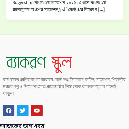
Suggestion বাংলা ২য় সাজেশন ২০২৬: এখানে বাংলা ২য়
রচনামূলক অংশের সাজেশন/pdf বোর্ড প্রশ্ন বিশ্লেষণ […]
ষষ্ঠ-দ্বাদশ শ্রেণির বাংলা ব্যাকরণ, বোর্ড প্রশ্ন, সিলেবাস, রুটিন, সাজেশন, শিক্ষনীয়
মজার গল্প ও শিক্ষা সংক্রান্ত প্রয়োজনীয় লিঙ্ক পেতে ব্যাকরণ স্কুলের পাশেই
থাকুন।
F
T
Y
a
w
o
c
i
u
আজকের ভাল খবর
e
t
t