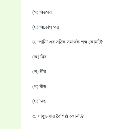
(গ) অতপর
(ঘ) অতোপ্ পর্
৪. ‘পানি’ এর সঠিক সমার্থক শব্দ কোনটি?
(ক) নির
(খ) নীর
(গ) নীড়
(ঘ) নিড়
৫. সাধুভাষার বৈশিষ্ট্য কোনটি?