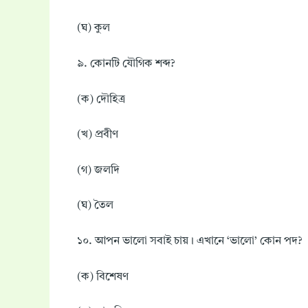
(ঘ) কুল
৯. কোনটি যৌগিক শব্দ?
(ক) দৌহিত্র
(খ) প্রবীণ
(গ) জলদি
(ঘ) তৈল
১০. আপন ভালো সবাই চায়। এখানে ‘ভালো’ কোন পদ?
(ক) বিশেষণ