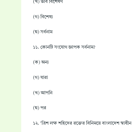
(খ) ভাব বিশেষণ
(গ) বিশেষ্য
(ঘ) সর্বনাম
১১. কোনটি সংযোগ জ্ঞাপক সর্বনাম?
(ক) অন্য
(গ) যারা
(খ) আপনি
(ঘ) পর
১২. ‘ত্রিশ লক্ষ শহিদের রক্তের বিনিময়ে বাংলাদেশ স্ব