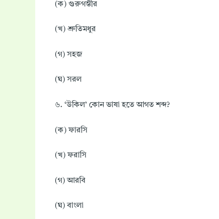
(ক) গুরুগম্ভীর
(খ) শ্রুতিমধুর
(গ) সহজ
(ঘ) সরল
৬. ‘উকিল’ কোন ভাষা হতে আগত শব্দ?
(ক) ফারসি
(খ) ফরাসি
(গ) আরবি
(ঘ) বাংলা