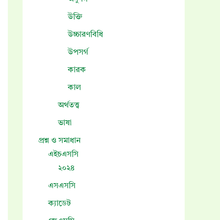
উক্তি
উচ্চারণবিধি
উপসর্গ
কারক
কাল
অর্থতত্ত্ব
ভাষা
প্রশ্ন ও সমাধান
এইচএসসি
২০২৪
এসএসসি
ক্যাডেট