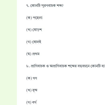
৭. কোনটি পূরণবাচক শব্দ?
(ক) পহেলা
(খ) ষোড়শ
(গ) ষোলই
(ঘ) প্রথম
৮. প্রাণিবাচক ও অপ্রাণিবাচক শব্দের বহুবচনে কোনটি ব্
(ক) গণ
(খ) বৃন্দ
(গ) বর্গ