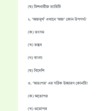
(ঘ) মিশনারীজ চ্যারিটি
২. ‘অজমূর্খ’ এখানে ‘অজ’ কোন উপসর্গ?
(ক) তৎসম
(খ) তদ্ভব
(গ) বাংলা
(ঘ) বিদেশি
৩. ‘অতঃপর’ এর সঠিক উচ্চারণ কোনটি?
(ক) অতোপর
(খ) ওতোপর