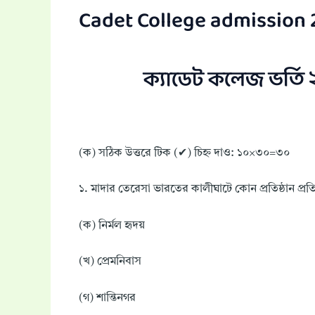
Cadet College admission 
ক্যাডেট কলেজ ভর্তি ২
(ক) সঠিক উত্তরে টিক (✔) চিহ্ন দাও: ১০×৩০=৩০
১. মাদার তেরেসা ভারতের কালীঘাটে কোন প্রতিষ্ঠান প্রতি
(ক) নির্মল হৃদয়
(খ) প্রেমনিবাস
(গ) শান্তিনগর